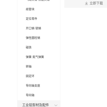

立即下载
歧管块
定位零件
开口销·锁销
弹性圆柱销
磁铁
弹簧·氮气弹簧
转轴
固定环
导向轴支座
导向轴
工业铝型材及配件