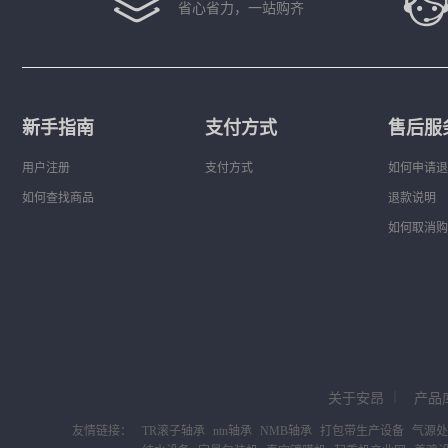
省心省力，一站购齐
新手指南
支付方式
售后服
用户注册
支付方式
如何申请退
如何查找商品
退款说明
如何取消购
关于安昂
｜
产品
友情链接：
TR滚子轴承
ntn轴承
NMB轴承
打包带生产设备
气源处