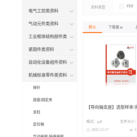
PDF
资料类型
电气工控类资料
气动元件类资料
默认
下载量
工业框体结构部件类
紧固件类资料
自动化设备组件资料
机械标准零件类资料
探针
底座/固定夹
【导向轴支座】选型样本/
支柱
格式：
pdf
文件大小
定位销
2022-12-17
1


气动夹钳·快速夹钳