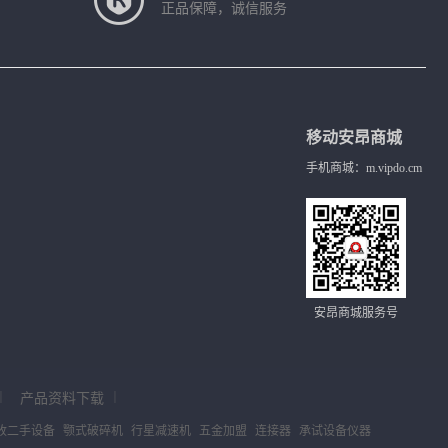
正品保障，诚信服务
移动安昂商城
手机商城：m.vipdo.cm
安昂商城服务号
｜
产品资料下载
｜
收二手设备
颚式破碎机
行星减速机
五金加盟
连接器
承试设备仪器