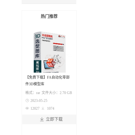
热门推荐
【免费下载】FA自动化零部
件3D模型库
格式：
rar
文件大小：
2.70 GB

2023-05-25

12027

1074

立即下载