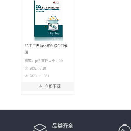
FA工厂自动化零件综合目录
册
格式：
pdf
文件大小：
0 b

2032-05-20

7870

361

立即下载
品类齐全