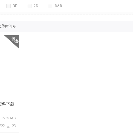
3D
2D
RAR
上传时间
资料下载
：
15.69 MB
222
23
