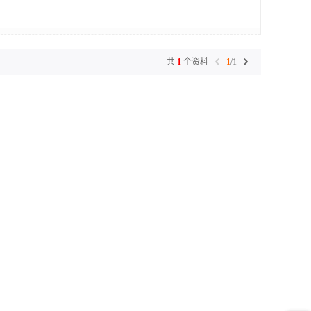
共
1
个资料
1
/
1