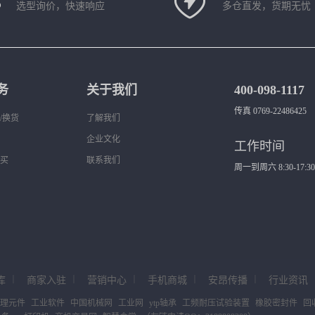
选型询价，快速响应
多仓直发，货期无忧
务
关于我们
400-098-1117
传真 0769-22486425
/换货
了解我们
企业文化
工作时间
买
联系我们
周一到周六 8:30-17:30
库
｜
商家入驻
｜
营销中心
｜
手机商城
｜
安昂传播
｜
行业资讯
理元件
工业软件
中国机械网
工业网
ytp轴承
工频耐压试验装置
橡胶密封件
回