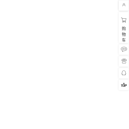


购
物
车



