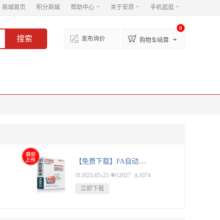
商城首页
积分商城
帮助中心
关于安昂
手机逛逛
0


发布询价
购物车结算
【免费下载】FA自动化零部件3D模型库

2023-05-25

12027

1074
立即下载