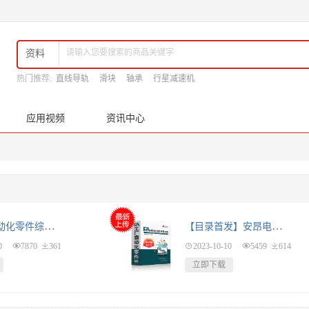
资料
热门推荐:

直线导轨
滑块
轴承
行星减速机
应用视频
资讯中心
FA工厂自动化零件综合目录册
【目录首发】安昂电子书下载
0

7870

361

2023-10-10

5459

614
立即下载