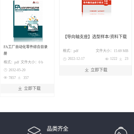
【导向轴支座】选型样本/资料下载
FA工厂自动化零件综合目录
格式：
pdf
文件大小：
15.69 MB
册
2022-12-17
1222
23



格式：
pdf
文件大小：
0 b

立即下载

2032-05-20

7857

357

立即下载
品类齐全