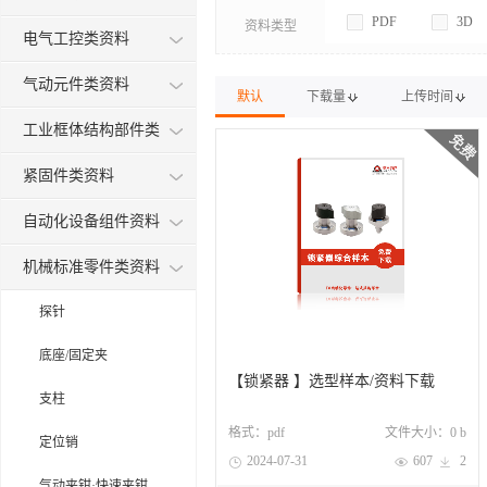
PDF
3D
资料类型
电气工控类资料
气动元件类资料
默认
下载量
上传时间
工业框体结构部件类
紧固件类资料
自动化设备组件资料
机械标准零件类资料
探针
底座/固定夹
【锁紧器 】选型样本/资料下载
支柱
格式：
pdf
文件大小：
0 b
定位销
2024-07-31
607
2



气动夹钳·快速夹钳