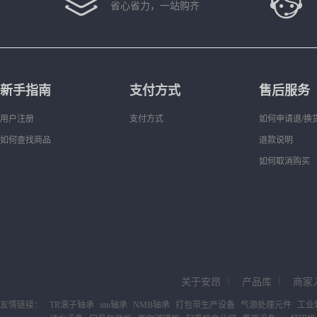
省心省力，一站购齐
新手指南
支付方式
售后服务
用户注册
支付方式
如何申请退/换
如何查找商品
退款说明
如何取消购买
关于安昂
｜
产品库
｜
商家
友情链接：
TR滚子轴承
ntn轴承
NMB轴承
打包带生产设备
气源处理元件
工业