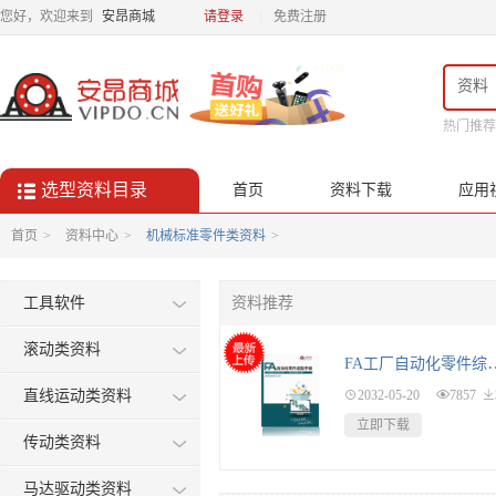
您好，欢迎来到
安昂商城
请登录
免费注册
资料
热门推荐

选型资料目录

首页
资料下载
应用
首页
>
资料中心
>
机械标准零件类资料
>
工具软件
资料推荐
滚动类资料
FA工厂自动化
直线运动类资料

2032-05-20

7857

立即下载
传动类资料
马达驱动类资料