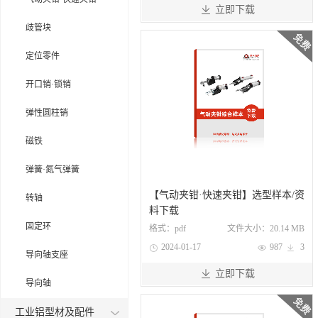

立即下载
歧管块
定位零件
开口销·锁销
弹性圆柱销
磁铁
弹簧·氮气弹簧
【气动夹钳·快速夹钳】选型样本/资
转轴
料下载
固定环
格式：
pdf
文件大小：
20.14 MB
2024-01-17
987
3



导向轴支座

立即下载
导向轴
工业铝型材及配件